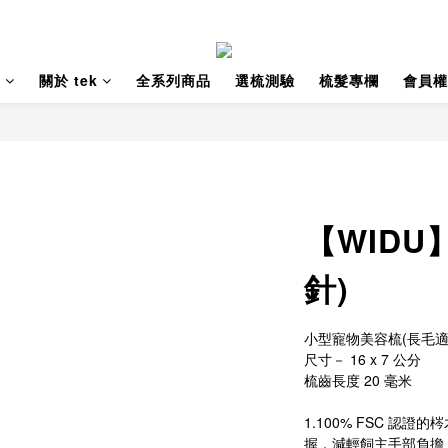
薦
關於 tek
全系列商品
選梳測驗
梳髮專欄
會員權
【WIDU
針)
小型寵物美容梳(長毛適
尺寸－ 16 x 7 公分
梳齒長度 20 毫米
1.100% FSC 認
握，減輕飼主手部負擔