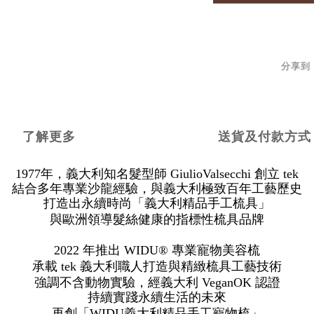
分享到
了解更多
送貨及付款方式
1977
年
，義大利知名髮型師
GiulioValsecchi
創立
tek
結合多年專業沙龍經驗，與義大利極致百年工藝歷史
打造出永續時尚「義大利精品手工梳具」
與
歐洲領導髮絲健康的指標性
梳具品牌
2022
年
推出
WIDU®
專業寵物美容梳
承載
tek
義大利職人打造與精緻梳具工藝技術
強調不含動物實驗，經義大利
VeganOK
認證
持續實踐永續生活的未來
再創「WIDU義大利精品手工寵物梳」