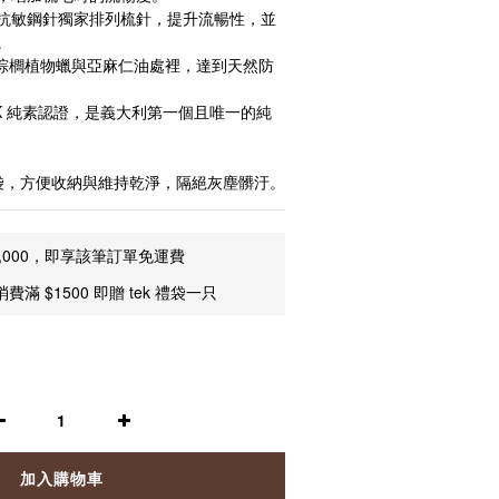
，抗敏鋼針獨家排列梳針，提升流暢性，並
。
經棕櫚植物蠟與亞麻仁油處裡，達到天然防
nOK 純素認證，是義大利第一個且唯一的純
束口袋，方便收納與維持乾淨，隔絕灰塵髒汙。
,000，即享該筆訂單免運費
費滿 $1500 即贈 tek 禮袋一只
加入購物車