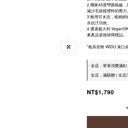
2.獨家45度彎曲梳齒
減少毛孩梳裡時的壓力
3.耐用可水洗，梳柄
水抗汙功效。
4.通過義大利 Vega
素產品道德保障標誌。
*梳具皆附 WIDU 
全店，單筆消費滿$1
全店，滿額贈 | 全店消
NT$1,790