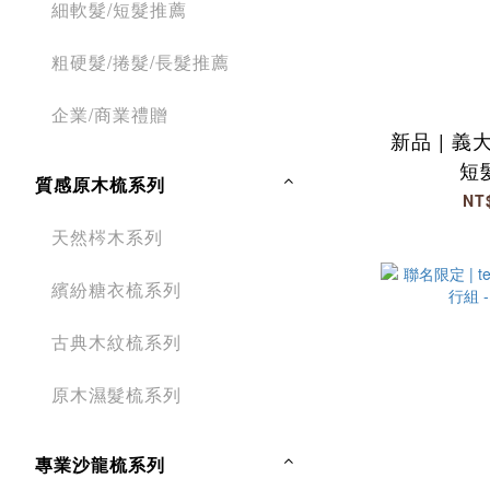
細軟髮/短髮推薦
粗硬髮/捲髮/長髮推薦
企業/商業禮贈
新品 | 義
短
質感原木梳系列
NT
天然梣木系列
繽紛糖衣梳系列
古典木紋梳系列
原木濕髮梳系列
專業沙龍梳系列