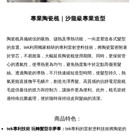
專業陶瓷梳｜沙龍級專業造型
陶瓷梳具備絕佳的吸熱、儲熱及導熱功能，一向是塑造各式髮型
的首選。tek利用獨家精研的專利雷射塗料技術，將陶瓷緊密附著
於管芯，不易脫落，大幅延長陶瓷梳使用期限。同時，更保留管
心的透氣性，使導熱更為均勻，避免熱度集中於定點而傷害髮
絲。透過陶瓷的導熱，不只快速縮短造型時間，使髮型持久，熱
氣更能直接撫平毛鱗片，創造光澤秀髮。高質感的抗靜電尼龍梳
毛提供最佳的抓力與控制力，讓操作更為便利。此外，梳毛皆經
過特殊抗菌處理，便於隨時保持頭皮與髮絲的清潔。
商品特色：
tek專利技術 玩轉髮型非夢事：
tek專利的雷射塗料技術將陶瓷的