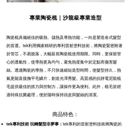
專業陶瓷梳｜沙龍級專業造型
陶瓷梳具備絕佳的吸熱、儲熱及導熱功能，一向是塑造各式髮型
的首選。tek利用獨家精研的專利雷射塗料技術，將陶瓷緊密附著
於管芯，不易脫落，大幅延長陶瓷梳使用期限。同時，更保留管
心的透氣性，使導熱更為均勻，避免熱度集中於定點而傷害髮
絲。透過陶瓷的導熱，不只快速縮短造型時間，使髮型持久，熱
氣更能直接撫平毛鱗片，創造光澤秀髮。高質感的抗靜電尼龍梳
毛提供最佳的抓力與控制力，讓操作更為便利。此外，梳毛皆經
過特殊抗菌處理，便於隨時保持頭皮與髮絲的清潔。
商品特色：
tek專利技術 玩轉髮型非夢事：
tek專利的雷射塗料技術將陶瓷的